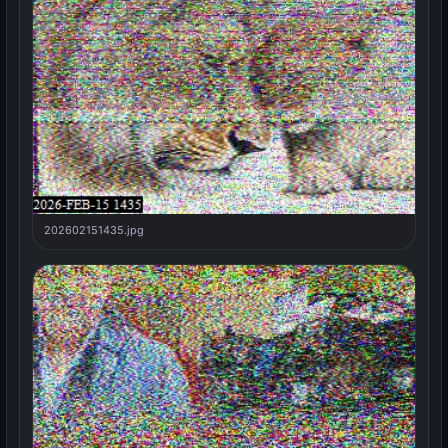
202602151435.jpg