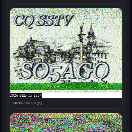
202602151354.jpg