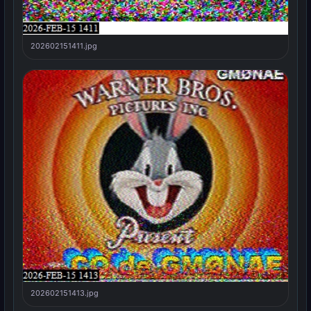
202602151411.jpg
202602151413.jpg