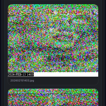
202602151403.jpg