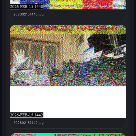
202602151440.jpg
202602151442.jpg