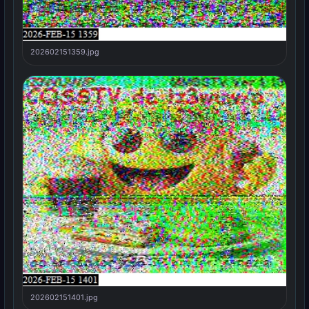
202602151359.jpg
202602151401.jpg