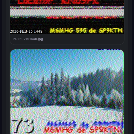
202602151448.jpg