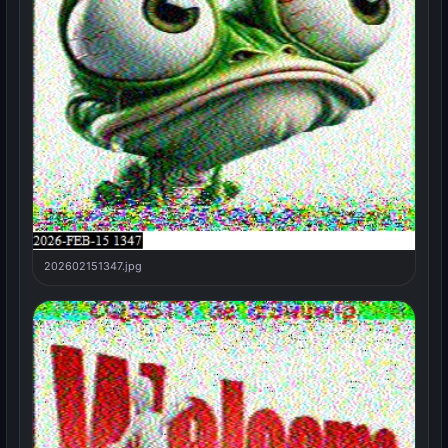
202602151347.jpg