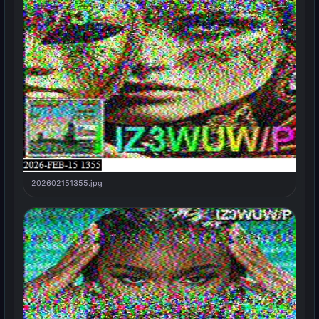
202602151355.jpg