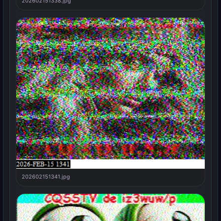
202602151338.jpg
202602151341.jpg