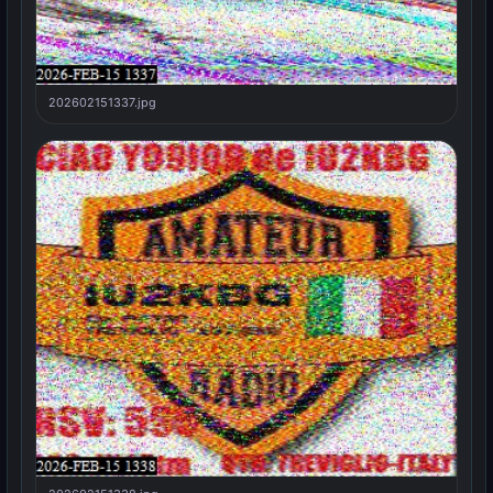
202602151337.jpg