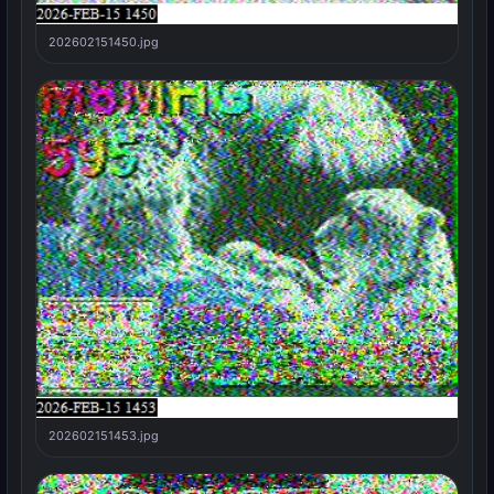
202602151450.jpg
202602151453.jpg