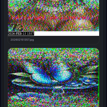
202602151357.jpg