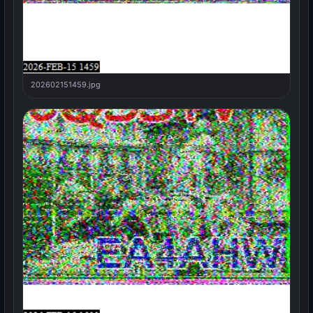
202602151459.jpg