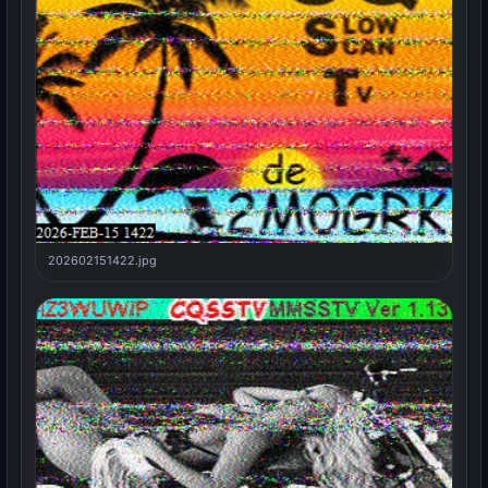
202602151422.jpg