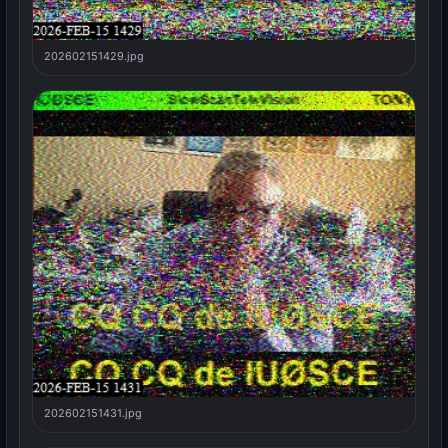
202602151429.jpg
202602151431.jpg