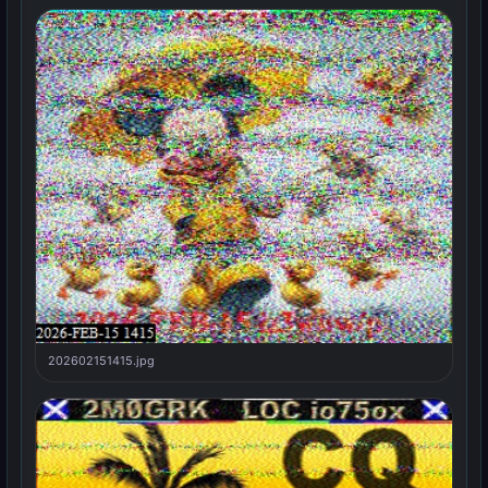
202602151415.jpg