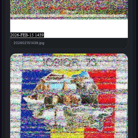
202602151439.jpg