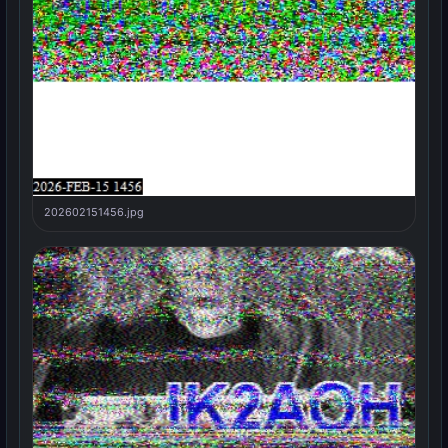
202602151456.jpg