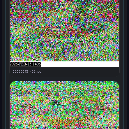
202602151406.jpg