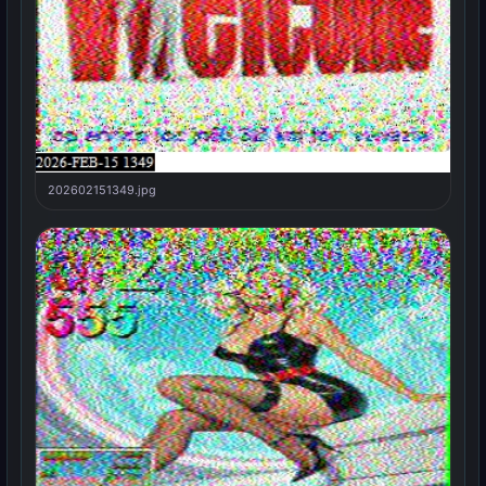
202602151349.jpg