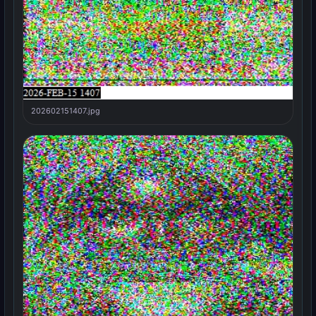
202602151407.jpg