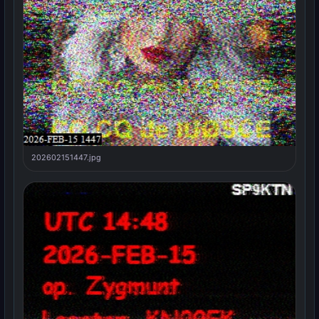
202602151447.jpg