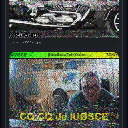
202602151426.jpg