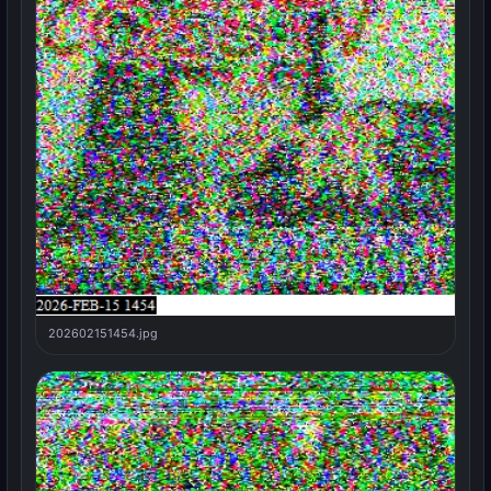
202602151454.jpg