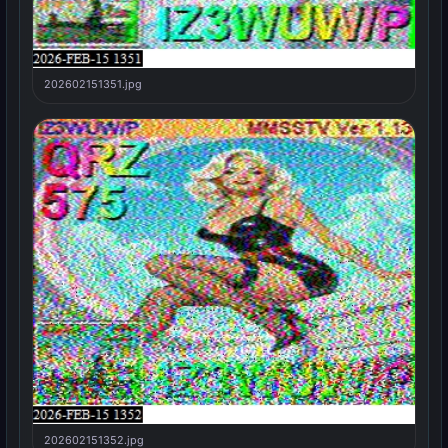
202602151351.jpg
202602151352.jpg