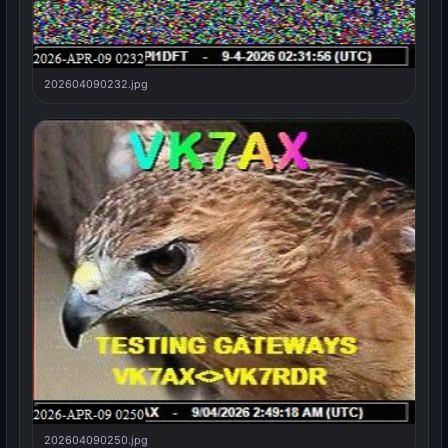
202604090232.jpg
202604090250.jpg