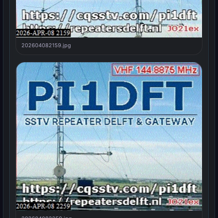
202604082159.jpg