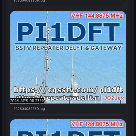
202604082259.jpg
202604082359.jpg