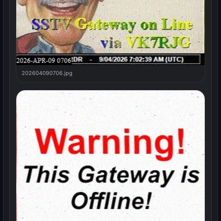
202604090706.jpg