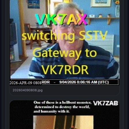
202604090808.jpg