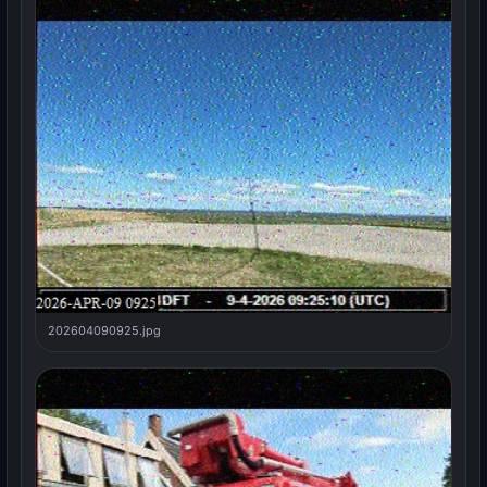
202604090925.jpg