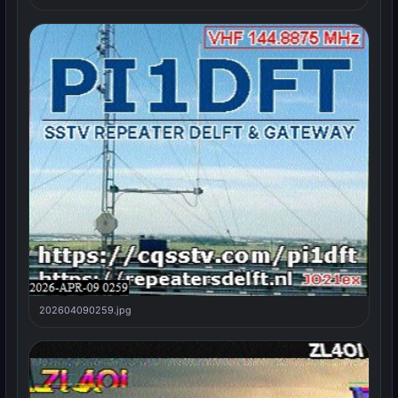
202604090259.jpg