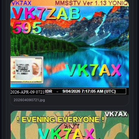
202604090721.jpg