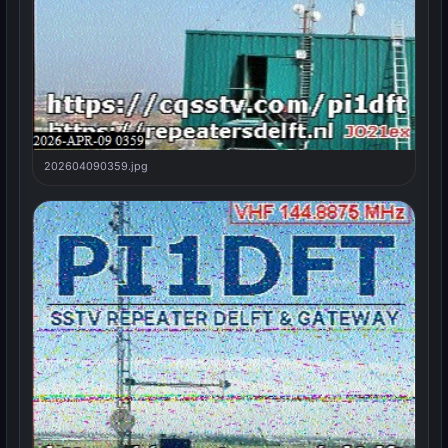
202604090359.jpg