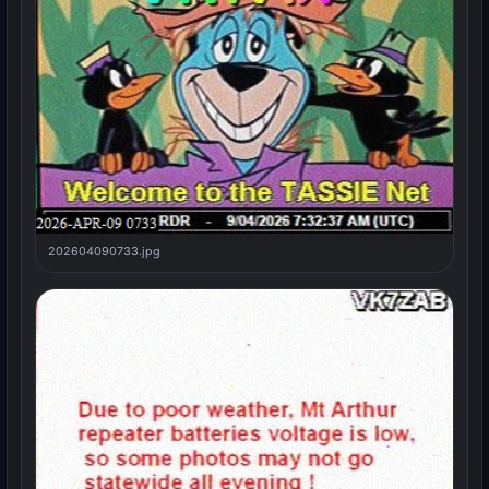
202604090733.jpg