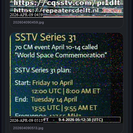
202604090459.jpg
202604090513.jpg