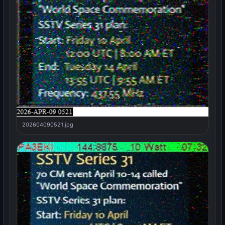
202604090521.jpg