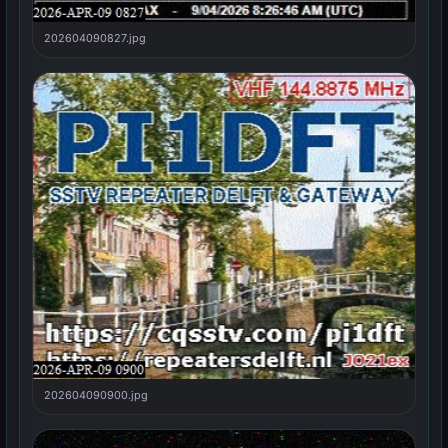
202604090827.jpg
202604090900.jpg