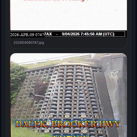
202604090747.jpg