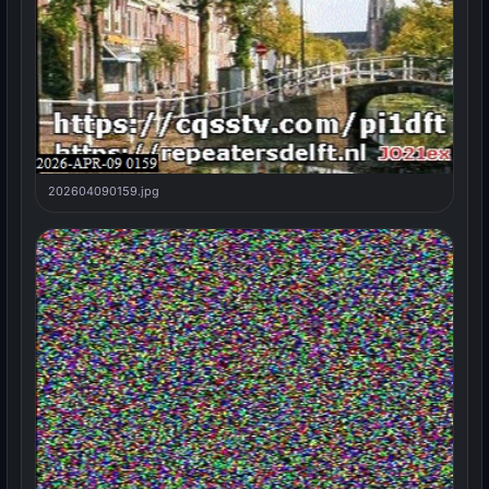
202604090159.jpg