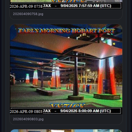
202604090758.jpg
202604090803.jpg