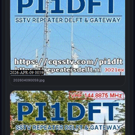
202604090059.jpg