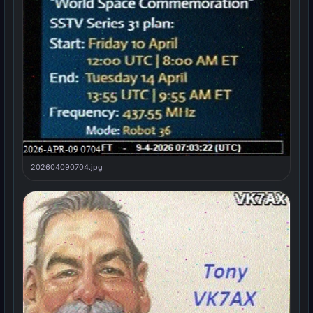
202604090704.jpg