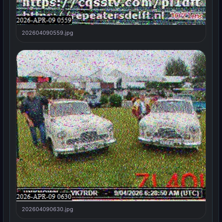
202604090559.jpg
202604090630.jpg