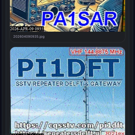
202604090935.jpg