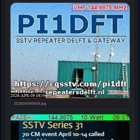
202604090659.jpg