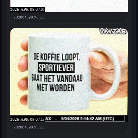
202604090710.jpg
202604090715.jpg