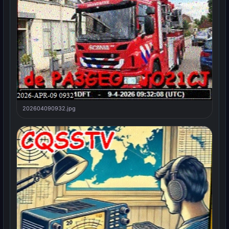
202604090932.jpg