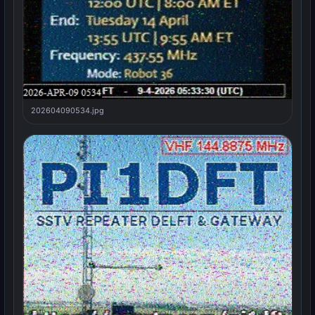
202604090534.jpg